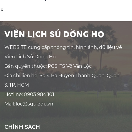
dựng văn hoá gia đình, văn
thống sang hiện đại (Tư liệu
hoá dòng họ (Tư liệu số 7-
số 4, 2017, từ trang 37 đến
x
2018, từ trang 3 đến trang
trang 42) + Văn hoá gia
7).
đình và việc nâng cao nhân
cách (Tư liệu số 7 – năm
2018, từ trang 22).
VIỆN LỊCH SỬ DÒNG HỌ
WEBSITE cung cấp thông tin, hình ảnh, dữ liệu về
Viện Lịch Sử Dòng Họ
Bản quyền thuộc: PGS. TS Võ Văn Lộc
Địa chỉ liên hệ: Số 4 Bà Huyện Thanh Quan, Quận
3, TP. HCM
Hotline: 0903 984 101
Mail: loc@sgu.edu.vn
CHÍNH SÁCH