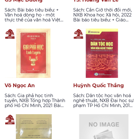
Sách: Bài báo tiêu biểu: +
Sách: Cần Giờ thời đổi mới,
Văn hoá dòng họ - một
NXB Khoa học Xã hội, 2022
thực thể của văn hoá Việt
Bài báo tiêu biểu: + Giáo
Nam (Tư liệu số 3, 2016,
dục gia đình qua gia phả
trang 1 đến trang 7). + Lịch
(Tư liệu khoa học số 9, 2020,
sử dòng họ và gia phả học,
trang 20) + Kết quả nghiên
Mạc Đường (Tư liệu số 1,
cứu thời Hùng Vương
2013, từ trang 1 đến trang
trong những năm chống
6).
Mỹ ác liệt (1968-1970) (Tư
liệu khoa học của Viện Lịch
sử dòng họ, số 8 năm 2019,
trang 15).
Võ Ngọc An
Huỳnh Quốc Thắng
Sách: Gia phả học tinh
Sách: Dân tộc học văn hoá
tuyển, NXB Tổng hợp Thành
nghệ thuật, NXB Đại học sư
phố Hồ Chí Minh, 2021 Bài
phạm TP Hồ Chí Minh, 2016
báo tiêu biểu: + Nhận thức
Bài báo tiêu biểu: + Thân khí
đúng các vấn đề về dòng
võ đạo với nhân cách, đạo
họ và gia phả Việt Nam
đức cá nhân và văn hoá
hiện nay (Tư liệu khoa học
dòng tộc (Tư liệu số 3, năm
của Viện Lịch sử dòng họ,
216, từ trang 33 đến trang
số 8 năm 2019, trang 38-43).
41) + Vị trí, ý nghĩa Giỗ Tổ